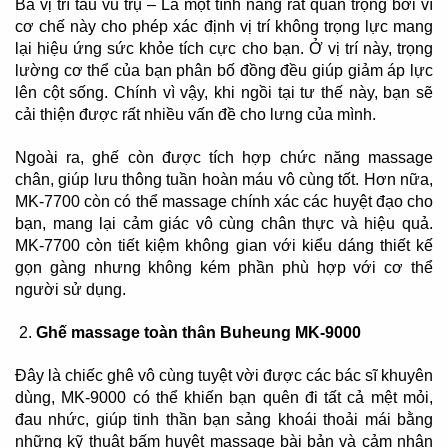
Ba vị trí tàu vũ trụ – Là một tính năng rất quan trọng bởi vì
cơ chế này cho phép xác định vị trí không trọng lực mang
lại hiệu ứng sức khỏe tích cực cho bạn. Ở vị trí này, trọng
lường cơ thể của bạn phân bố đồng đều giúp giảm áp lực
lên cột sống. Chính vì vậy, khi ngồi tại tư thế này, bạn sẽ
cải thiện được rất nhiều vấn đề cho lưng của mình.
Ngoài ra, ghế còn được tích hợp chức năng massage
chân, giúp lưu thông tuần hoàn máu vô cùng tốt. Hơn nữa,
MK-7700 còn có thể massage chính xác các huyệt đạo cho
bạn, mang lại cảm giác vô cùng chân thực và hiệu quả.
MK-7700 còn tiết kiệm không gian với kiểu dáng thiết kế
gọn gàng nhưng không kém phần phù hợp với cơ thể
người sử dụng.
Ghế massage toàn thân Buheung MK-9000
Đây là chiếc ghê vô cùng tuyệt vời được các bác sĩ khuyên
dùng, MK-9000 có thể khiến bạn quên đi tất cả mệt mỏi,
đau nhức, giúp tinh thần bạn sảng khoái thoải mái bằng
những kỹ thuật bấm huyệt massage bài bản và cảm nhận