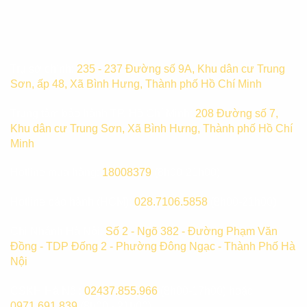
Trụ sở chính:
235 - 237 Đường số 9A, Khu dân cư Trung
Sơn, ấp 48, Xã Bình Hưng, Thành phố Hồ Chí Minh
Trung tâm bảo hành TP. Hồ Chí Minh:
208 Đường số 7,
Khu dân cư Trung Sơn, Xã Bình Hưng, Thành phố Hồ Chí
Minh
Hotline mua hàng:
18008379
(8h00-21h00)
Hotline bảo hành (HCM):
028.7106.5858
(8h00-21h00)
Chi Nhánh Hà Nội:
Số 2 - Ngõ 382 - Đường Phạm Văn
Đồng - TDP Đống 2 - Phường Đông Ngạc - Thành Phố Hà
Nội
CSKH Hà Nội:
02437.855.966
(8h00-17h00) hoặc
0971.691.839
(8h00 - 21h00)