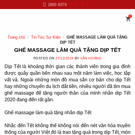
Skip
1800 8379
to
content
0
Trang chủ
/
Tin Tức Sự Kiện
/
GHẾ MASSAGE LÀM QUÀ TẶNG
DỊP TẾT
GHẾ MASSAGE LÀM QUÀ TẶNG DỊP TẾT
POSTED ON
27/12/2019
BY
VĂN HOÀNG
Dịp Tết là khoảng thời gian các thành viên trong gia đình
được quây quần bên nhau sau một năm làm việc, học tập
vất vả. Ngoài những món đồ mua sắn cơ bản cho dịp Tết
hay những chuyến du lịch đắt tiền, nhiều người đã tìm mua
ghế massage để tặng người thân của mình nhân dịp Tết
2020 đang đến rất gần.
Ghế massage làm quà tặng nhân dịp Tết
Nhắc đến Tết không thể không nói đến nét văn hóa truyền
thống của người Việt đó là trao tặng quà trong dịp Tết, món