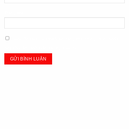
Trang web
Lưu tên của tôi, email, và trang web trong trình duyệt
này cho lần bình luận kế tiếp của tôi.