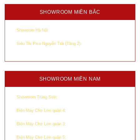
SHOWROOM MIỀN BẮC
–
382 Phạm Văn Đồng, Cổ Nhuế 2, Bắc
Showoom Hà Nội:
Từ Liêm, Hà Nội
–
Địa chỉ 76 Nguyễn
Siêu Thị Pico Nguyễn Trãi (Tầng 2):
Trãi – Thanh Xuân – Hà Nội
SHOWROOM MIỀN NAM
–
Số 233A – 235 – 237 Đường 9A,
Showroom Trung Sơn:
KDC Trung Sơn, Ấp 4, Bình Hưng, Bình Chánh, Tp. HCM
–
Chung cư H2, 196 Hoàng
Điện Máy Chợ Lớn quận 4:
Diệu, Phường 8, Quận 4, Tp. HCM
–
Tầng trệt, số 590 Cách Mạng
Điện Máy Chợ Lớn quận 3:
Tháng Tám, Phường 11, Quận 3, Tp. HCM
–
Tầng trệt, chung cư Hùng
Điện Máy Chợ Lớn quận 5: