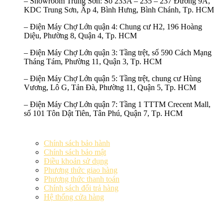
–
Showroom Trung Sơn:
Số 233A – 235 – 237 Đường 9A,
KDC Trung Sơn, Ấp 4, Bình Hưng, Bình Chánh, Tp. HCM
–
Điện Máy Chợ Lớn quận 4:
Chung cư H2, 196 Hoàng
Diệu, Phường 8, Quận 4, Tp. HCM
–
Điện Máy Chợ Lớn quận 3:
Tầng trệt, số 590 Cách Mạng
Tháng Tám, Phường 11, Quận 3, Tp. HCM
–
Điện Máy Chợ Lớn quận 5:
Tầng trệt, chung cư Hùng
Vương, Lô G, Tản Đà, Phường 11, Quận 5, Tp. HCM
–
Điện Máy Chợ Lớn quận 7:
Tầng 1 TTTM Crecent Mall,
số 101 Tôn Dật Tiên, Tân Phú, Quận 7, Tp. HCM
Chính sách bảo hành
Chính sách bảo mật
Điều khoản sử dụng
Phương thức giao hàng
Phương thức thanh toán
Chính sách đổi trả hàng
Hệ thống cửa hàng