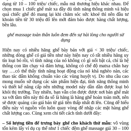
dạng từ 10 – 100 triệu/ chiếc, mẫu mã thương hiệu khác nhau. Để
chọn mua 1 chiếc ghế mát xa đầy đủ tính năng thông minh và hiệu
quả chiếc ghế đó mang lại khi chăm sóc sức khoẻ thì nên đầu tư
khoản tiền từ 30 triệu đổ lên mới đảm bảo được hàng chất lượng,
bền lâu.
ghế massage toàn thân luôn đem đến sự hài lòng cho người sử
dụng
Hiện nay có nhiều hãng ghế bày bán với giá < 30 triệu/ chiếc,
những dòng ghế có giá tiền như này hiện nay có rất nhiều hãng uy
tín loại bỏ rồi, vì tính năng của nó không có gì nổi bật cả, chỉ là hệ
thống con lăn chạy và đám lưng, không có chế độ matxa chân hay
tay ….có thể thấy tính năng hoạt động của nó khá nghèo nàn, các
thao tác đấm không chuẩn vào các vùng huyệt vị. Do nhu cầu cao
mong muốn sử dụng các sản phẩm hiện đại, tính năng thông minh
và thiết kế nâng cấp nên những model này dần dần được loại bỏ
khỏi thị trường. Tuy nhiên, bạn vẫn còn được được nơi bán ghế mát
xa với tầm tiền này thì đa số là hãng là hàng ghế hoàn toàn mới, nên
sẽ được quảng cáo giá bán từ giá tiền thấp nhất đi lên. Cũng dễ hiểu
điều này vì nguồn vốn luôn quay vòng để nhập các mặt hàng ghế
chất lượng cao. Cùng xem chi tiết cách tính dưới đây:
–
Số lượng tiền để trưng bày ghế cho khách thử mẫu
: vô vùng
tốn kém lấy ví dụ cụ thể như 1 chiếc đệm ghế massage giá 30 – 100