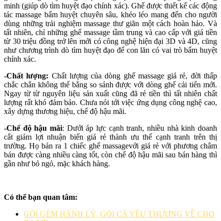
minh (giúp dò tìm huyệt đạo chính xác). Ghế được thiết kế các động
tác massage bấm huyệt chuyên sâu, khéo léo mang đến cho người
dùng những trải nghiệm massage thư giãn một cách hoàn hảo. Và
tất nhiên, chỉ những ghế massage tầm trung và cao cấp với giá tiền
từ 30 triệu đồng trở lên mới có công nghệ hiện đại 3D và 4D, cũng
như chương trình dò tìm huyệt đạo để con lăn có vai trò bấm huyệt
chính xác.
-Chất lượng:
Chất lượng của dòng ghế massage giá rẻ, đời thấp
chắc chắn không thể bằng so sánh được với dòng ghế cải tiến mới.
Ngay từ từ nguyên liệu sản xuất cũng đã rẻ tiền thì tất nhiên chất
lượng rất khó đảm bảo. Chưa nói tới việc ứng dụng công nghệ cao,
xây dựng thương hiệu, chế độ hậu mãi.
-Chế độ hậu mãi
: Dưới áp lực cạnh tranh, nhiều nhà kinh doanh
cắt giảm lợi nhuận biến giá rẻ thành ưu thế cạnh tranh trên thị
trường. Họ bán ra 1 chiếc ghế massagevới giá rẻ với phương châm
bán được càng nhiều càng tốt, còn chế độ hậu mãi sau bán hàng thì
gần như bỏ ngỏ, mặc khách hàng.
Có thể bạn quan tâm:
GÓI GÉM HÀNH LÝ, GÓI CẢ YÊU THƯƠNG VỀ CHO