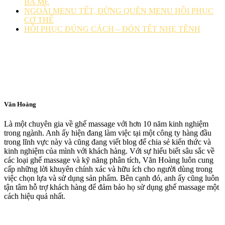
BA MẸ
NGOÀI MENU TẾT, ĐỪNG QUÊN MENU HỒI PHỤC
CƠ THỂ
HỒI PHỤC ĐÚNG CÁCH – ĐÓN TẾT NHẸ TÊNH
Văn Hoàng
Là một chuyên gia về ghế massage với hơn 10 năm kinh nghiệm
trong ngành. Anh ấy hiện đang làm việc tại một công ty hàng đầu
trong lĩnh vực này và cũng đang viết blog để chia sẻ kiến thức và
kinh nghiệm của mình với khách hàng. Với sự hiểu biết sâu sắc về
các loại ghế massage và kỹ năng phân tích, Văn Hoàng luôn cung
cấp những lời khuyên chính xác và hữu ích cho người dùng trong
việc chọn lựa và sử dụng sản phẩm. Bên cạnh đó, anh ấy cũng luôn
tận tâm hỗ trợ khách hàng để đảm bảo họ sử dụng ghế massage một
cách hiệu quả nhất.