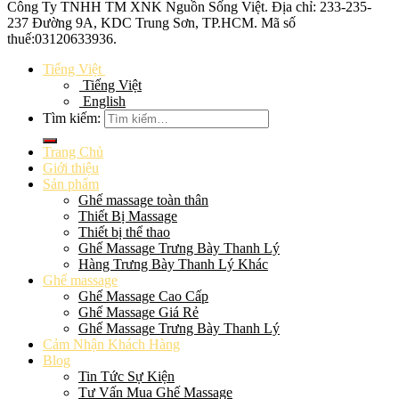
Công Ty TNHH TM XNK
Nguồn Sống Việt
. Địa chỉ: 233-235-
237 Đường 9A, KDC Trung Sơn, TP.HCM. Mã số
thuế:
03120633936
.
Tiếng Việt
Tiếng Việt
English
Tìm kiếm:
Trang Chủ
Giới thiệu
Sản phẩm
Ghế massage toàn thân
Thiết Bị Massage
Thiết bị thể thao
Ghế Massage Trưng Bày Thanh Lý
Hàng Trưng Bày Thanh Lý Khác
Ghế massage
Ghế Massage Cao Cấp
Ghế Massage Giá Rẻ
Ghế Massage Trưng Bày Thanh Lý
Cảm Nhận Khách Hàng
Blog
Tin Tức Sự Kiện
Tư Vấn Mua Ghế Massage