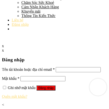
Chăm Sóc Sức Khoẻ
Cảm Nhận Khách Hàng
Khuyến mãi
Thông Tin Kiến Thức
Liên hệ
Đăng nhập
x
x
Đăng nhập
Tên tài khoản hoặc địa chỉ email
*
Mật khẩu
*
Ghi nhớ mật khẩu
Đăng nhập
Quên mật khẩu?
<