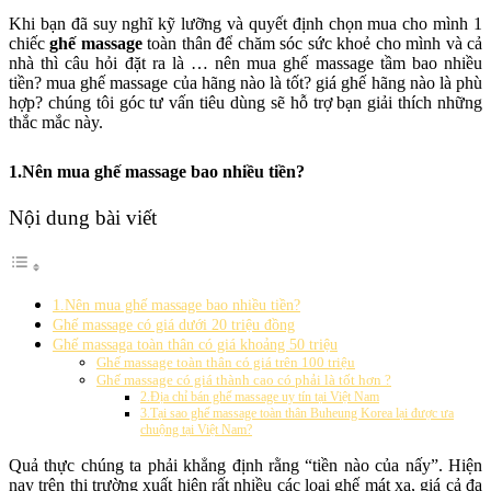
Khi bạn đã suy nghĩ kỹ lưỡng và quyết định chọn mua cho mình 1
chiếc
ghế massage
toàn thân để chăm sóc sức khoẻ cho mình và cả
nhà thì câu hỏi đặt ra là … nên mua ghế massage tầm bao nhiều
tiền? mua ghế massage của hãng nào là tốt? giá ghế hãng nào là phù
hợp? chúng tôi góc tư vấn tiêu dùng sẽ hỗ trợ bạn giải thích những
thắc mắc này.
1.Nên mua ghế massage bao nhiều tiền?
Nội dung bài viết
1.Nên mua ghế massage bao nhiều tiền?
Ghế massage có giá dưới 20 triệu đồng
Ghế massaga toàn thân có giá khoảng 50 triệu
Ghế massage toàn thân có giá trên 100 triệu
Ghế massage có giá thành cao có phải là tốt hơn ?
2.Địa chỉ bán ghế massage uy tín tại Việt Nam
3.Tại sao ghế massage toàn thân Buheung Korea lại được ưa
chuộng tại Việt Nam?
Quả thực chúng ta phải khẳng định rằng “tiền nào của nấy”. Hiện
nay trên thị trường xuất hiện rất nhiều các loại ghế mát xa, giá cả đa