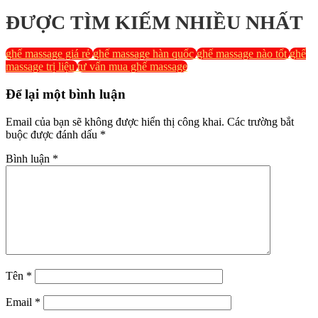
ĐƯỢC TÌM KIẾM NHIỀU NHẤT
ghế massage giá rẻ
ghế massage hàn quốc
ghế massage nào tốt
ghế
massage trị liệu
tư vấn mua ghế massage
Để lại một bình luận
Email của bạn sẽ không được hiển thị công khai.
Các trường bắt
buộc được đánh dấu
*
Bình luận
*
Tên
*
Email
*