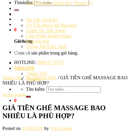
Tìm kiếm:
Ghế Massage Trưng Bày Thanh Lý
Cảm Nhận Khách Hàng
Blog
Tin Tức Sự Kiện
Tư Vấn Mua Ghế Massage
0
Chăm Sóc Sức Khoẻ
Cảm Nhận Khách Hàng
Khuyến mãi
Giỏ hàng
Thông Tin Kiến Thức
Liên hệ
Chưa có sản phẩm trong giỏ hàng.
HOTLINE:
0909.27.93.97
1800.8379
Tiếng Việt
Tiếng Việt
Trang chủ
/
Tin Tức Sự Kiện
/
GIÁ TIỀN GHẾ MASSAGE BAO
English
NHIÊU LÀ PHÙ HỢP?
Tìm kiếm:
Tin Tức Sự Kiện
0
GIÁ TIỀN GHẾ MASSAGE BAO
NHIÊU LÀ PHÙ HỢP?
Posted on
31/08/2020
by
Văn Hoàng