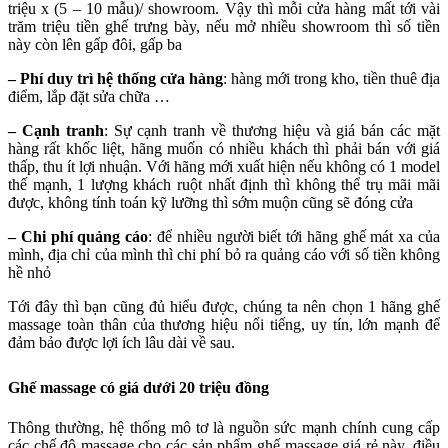
triệu x (5 – 10 mẫu)/ showroom. Vậy thì mỗi cửa hàng mất tới vài
trăm triệu tiền ghế trưng bày, nếu mở nhiều showroom thì số tiền
này còn lên gấp đôi, gấp ba
– Phí duy trì hệ thống cửa hàng
: hàng mới trong kho, tiền thuê địa
điểm, lắp đặt sửa chữa …
–
Cạnh tranh
: Sự cạnh tranh về thương hiệu và giá bán các mặt
hàng rất khốc liệt, hãng muốn có nhiều khách thì phải bán với giá
thấp, thu ít lợi nhuận. Với hãng mới xuất hiện nếu không có 1 model
thế mạnh, 1 lượng khách ruột nhất định thì không thể trụ mãi mãi
được, không tính toán kỹ lưỡng thì sớm muộn cũng sẽ đóng cửa
– Chi phí quảng cáo
: để nhiều người biết tới hãng ghế mát xa của
mình, địa chỉ của mình thì chi phí bỏ ra quảng cáo với số tiền không
hề nhỏ
Tới đây thì bạn cũng đủ hiểu được, chúng ta nên chọn 1 hãng ghế
massage toàn thân của thương hiệu nổi tiếng, uy tín, lớn mạnh để
đảm bảo được lợi ích lâu dài về sau.
Ghế massage có giá dưới 20 triệu đồng
Thông thường, hệ thống mô tơ là nguồn sức mạnh chính cung cấp
các chế độ massage cho các sản phẩm ghế massage giá rẻ này, điều