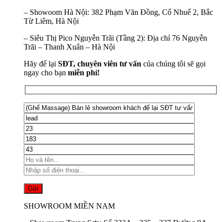
–
Showoom Hà Nội:
382 Phạm Văn Đồng, Cổ Nhuế 2, Bắc
Từ Liêm, Hà Nội
–
Siêu Thị Pico Nguyễn Trãi (Tầng 2):
Địa chỉ 76 Nguyễn
Trãi – Thanh Xuân – Hà Nội
Hãy để lại
SĐT, chuyên viên tư vấn
của chúng tôi sẽ gọi
ngay cho bạn
miễn phí!
SHOWROOM MIỀN NAM