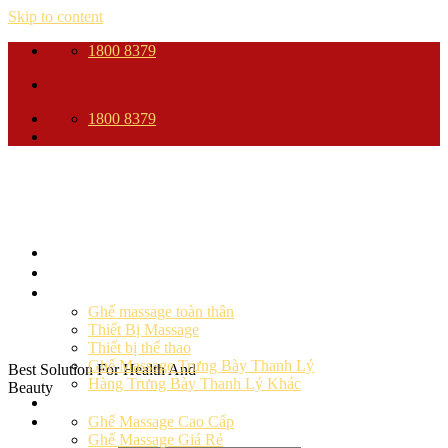
Skip to content
1800 8379
1800 8379
Trang Chủ
Giới thiệu
Sản phẩm
Ghế massage toàn thân
Thiết Bị Massage
Thiết bị thể thao
Ghế Massage Trưng Bày Thanh Lý
Best Solution For Health And
Hàng Trưng Bày Thanh Lý Khác
Beauty
Ghế massage
Ghế Massage Cao Cấp
Ghế Massage Giá Rẻ