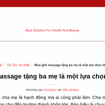
Best Solution For Health And Beauty
GE
CẢM NHẬN KHÁCH HÀNG
BLOG
LIÊN HỆ
hủ
/
Tin Tức Sự Kiện
/
Mua ghế massage tặng ba mẹ là một lựa chọn 
assage tặng ba mẹ là một lựa chọ
POSTED ON
22/02/2021
BY
VĂN HOÀNG
c cha mẹ là hạnh động mà ai cũng phải làm. Cha
lòng cho đến trưởng thành khôn lớn. Báo hiếu là chu