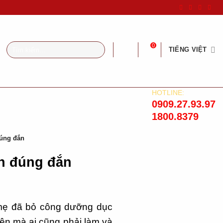
Tìm
0
TIẾNG VIỆT
kiếm:
HOTLINE:
0909.27.93.97
1800.8379
đúng đắn
n đúng đắn
 mẹ đã bỏ công dưỡng dục
yện mà ai cũng phải làm và