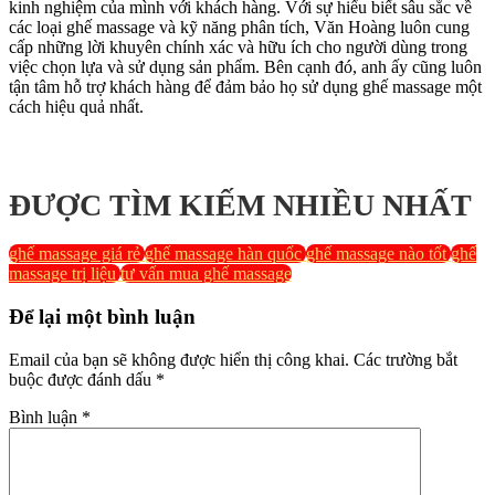
kinh nghiệm của mình với khách hàng. Với sự hiểu biết sâu sắc về
các loại ghế massage và kỹ năng phân tích, Văn Hoàng luôn cung
cấp những lời khuyên chính xác và hữu ích cho người dùng trong
việc chọn lựa và sử dụng sản phẩm. Bên cạnh đó, anh ấy cũng luôn
tận tâm hỗ trợ khách hàng để đảm bảo họ sử dụng ghế massage một
cách hiệu quả nhất.
ĐƯỢC TÌM KIẾM NHIỀU NHẤT
ghế massage giá rẻ
ghế massage hàn quốc
ghế massage nào tốt
ghế
massage trị liệu
tư vấn mua ghế massage
Để lại một bình luận
Email của bạn sẽ không được hiển thị công khai.
Các trường bắt
buộc được đánh dấu
*
Bình luận
*