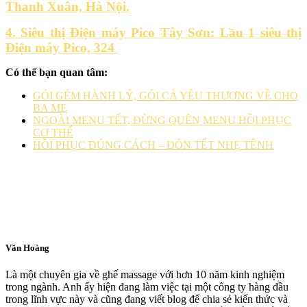
Thanh Xuân, Hà Nội.
4. Siêu thị Điện máy Pico Tây Sơn: Lầu 1 siêu thị
Điện máy Pico, 324
Có thể bạn quan tâm:
GÓI GÉM HÀNH LÝ, GÓI CẢ YÊU THƯƠNG VỀ CHO
BA MẸ
NGOÀI MENU TẾT, ĐỪNG QUÊN MENU HỒI PHỤC
CƠ THỂ
HỒI PHỤC ĐÚNG CÁCH – ĐÓN TẾT NHẸ TÊNH
Văn Hoàng
Là một chuyên gia về ghế massage với hơn 10 năm kinh nghiệm
trong ngành. Anh ấy hiện đang làm việc tại một công ty hàng đầu
trong lĩnh vực này và cũng đang viết blog để chia sẻ kiến thức và