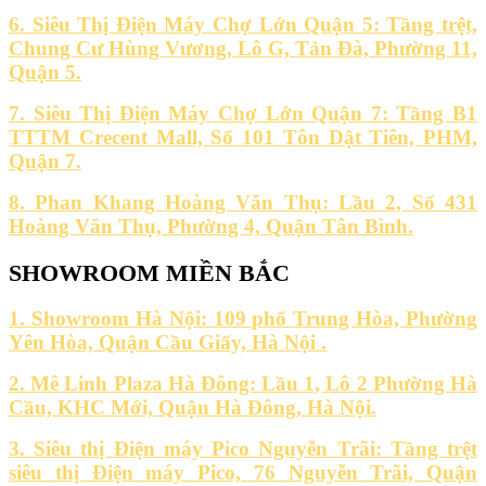
6. Siêu Thị Điện Máy Chợ Lớn Quận 5: Tầng trệt,
Chung Cư Hùng Vương, Lô G, Tản Đà, Phường 11,
Quận 5.
7. Siêu Thị Điện Máy Chợ Lớn Quận 7: Tầng B1
TTTM Crecent Mall, Số 101 Tôn Dật Tiên, PHM,
Quận 7.
8. Phan Khang Hoàng Văn Thụ: Lầu 2, Số 431
Hoàng Văn Thụ, Phường 4, Quận Tân Bình.
SHOWROOM MIỀN BẮC
1. Showroom Hà Nội: 109 phố Trung Hòa, Phường
Yên Hòa, Quận Cầu Giấy, Hà Nội .
2. Mê Linh Plaza Hà Đông: Lầu 1, Lô 2 Phường Hà
Cầu, KHC Mới, Quận Hà Đông, Hà Nội.
3. Siêu thị Điện máy Pico Nguyễn Trãi: Tầng trệt
siêu thị Điện máy Pico, 76 Nguyễn Trãi, Quận