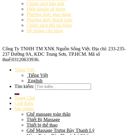
Chính sách bảo mật
Điều khoản sử dụng
Phương thức giao hàng
Phương thức thanh toán
Chính sách đổi trả hàng
Hệ thống cửa hàng
Công Ty TNHH TM XNK
Nguồn Sống Việt
. Địa chỉ: 233-235-
237 Đường 9A, KDC Trung Sơn, TP.HCM. Mã số
thuế:
03120633936
.
Tiếng Việt
Tiếng Việt
English
Tìm kiếm:
Trang Chủ
Giới thiệu
Sản phẩm
Ghế massage toàn thân
Thiết Bị Massage
Thiết bị thể thao
Ghế Massage Trưng Bày Thanh Lý