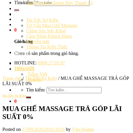
Tìm kiếm:
Ghế Massage Trưng Bày Thanh Lý
Cảm Nhận Khách Hàng
Blog
Tin Tức Sự Kiện
Tư Vấn Mua Ghế Massage
0
Chăm Sóc Sức Khoẻ
Cảm Nhận Khách Hàng
Khuyến mãi
Giỏ hàng
Thông Tin Kiến Thức
Liên hệ
Chưa có sản phẩm trong giỏ hàng.
HOTLINE:
0909.27.93.97
1800.8379
Tiếng Việt
Tiếng Việt
Trang chủ
/
Tin Tức Sự Kiện
/
MUA GHẾ MASSAGE TRẢ GÓP
English
LÃI SUẤT 0%
Tìm kiếm:
Tin Tức Sự Kiện
0
MUA GHẾ MASSAGE TRẢ GÓP LÃI
SUẤT 0%
Posted on
27/09/2020
29/01/2026
by
Văn Hoàng