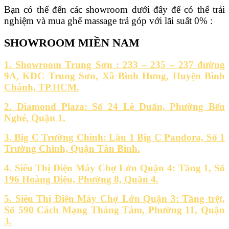
Bạn có thể đến các showroom dưới đây để có thể trải
nghiệm và mua ghế massage trả góp với lãi suất 0% :
SHOWROOM MIỀN NAM
1.
Showroom Trung Sơn : 233 – 235 – 237 đường
9A, KDC Trung Sơn, Xã Bình Hưng, Huyện Bình
Chánh, TP.HCM.
2. Diamond Plaza: Số 24 Lê Duẩn, Phường Bến
Nghé, Quận 1.
3. Big C Trường Chinh: Lầu 1 Big C Pandora, Số 1
Trường Chinh, Quận Tân Bình.
4. Siêu Thị Điện Máy Chợ Lớn Quận 4: Tầng 1, Số
196 Hoàng Diệu, Phường 8, Quận 4.
5. Siêu Thị Điện Máy Chợ Lớn Quận 3: Tầng trệt,
Số 590 Cách Mạng Tháng Tám, Phường 11, Quận
3.