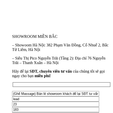
SHOWROOM MIỀN BẮC
–
Showoom Hà Nội:
382 Phạm Văn Đồng, Cổ Nhuế 2, Bắc
Từ Liêm, Hà Nội
–
Siêu Thị Pico Nguyễn Trãi (Tầng 2):
Địa chỉ 76 Nguyễn
Trãi – Thanh Xuân – Hà Nội
Hãy để lại
SĐT, chuyên viên tư vấn
của chúng tôi sẽ gọi
ngay cho bạn
miễn phí!