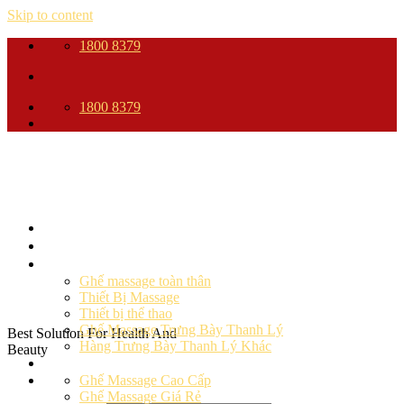
Skip to content
1800 8379
1800 8379
Trang Chủ
Giới thiệu
Sản phẩm
Ghế massage toàn thân
Thiết Bị Massage
Thiết bị thể thao
Ghế Massage Trưng Bày Thanh Lý
Best Solution For Health And
Hàng Trưng Bày Thanh Lý Khác
Beauty
Ghế massage
Ghế Massage Cao Cấp
Ghế Massage Giá Rẻ