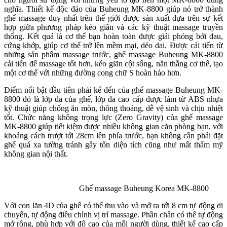
nghĩa. Thiết kế độc đáo của Buheung MK-8800 giúp nó trở thành
ghế massage duy nhất trên thế giới được sản xuất dựa trên sự kết
hợp giữa phương pháp kéo giãn và các kỹ thuật massage truyền
thống. Kết quả là cơ thể bạn hoàn toàn được giải phóng bởi đau,
cứng khớp, giúp cơ thể trở lên mềm mại, dẻo dai. Được cải tiến từ
những sản phẩm massage trước, ghế massage Buheung MK-8800
cải tiến đế massage tốt hơn, kéo giãn cột sống, nắn thẳng cơ thể, tạo
một cơ thể với những đường cong chữ S hoàn hảo hơn.
Điểm nổi bật đầu tiên phải kể đến của ghế massage Buheung MK-
8800 đó là lớp da của ghế, lớp da cao cấp được làm từ ABS nhựa
kỹ thuật giúp chống ăn mòn, thông thoáng, dễ vệ sinh và chịu nhiệt
tốt. Chức năng không trọng lực (Zero Gravity) của ghế massage
MK-8800 giúp tiết kiệm được nhiều không gian căn phòng bạn, với
khoảng cách trượt tới 28cm lên phía trước, bạn không cần phải đặt
ghế quá xa tường tránh gây tốn diện tích cũng như mất thẩm mỹ
không gian nội thất.
Ghế massage Buheung Korea MK-8800
Với con lăn 4D của ghế có thể thu vào và mở ra tới 8 cm tự động di
chuyển, tự động điều chỉnh vị trí massage. Phần chân có thể tự động
mở rộng, phù hợp với độ cao của mỗi người dùng, thiết kế cao cấp