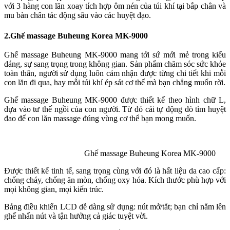
với 3 hàng con lăn xoay tích hợp ôm nén của túi khí tại bắp chân và
mu bàn chân tác động sâu vào các huyệt đạo.
2.Ghế massage Buheung Korea MK-9000
Ghế massage Buheung MK-9000 mang tới sứ mới mẻ trong kiểu
dáng, sự sang trọng trong không gian. Sản phẩm chăm sóc sức khỏe
toàn thân, người sử dụng luôn cảm nhận được từng chi tiết khi mỗi
con lăn đi qua, hay mỗi túi khí ép sát cơ thể mà bạn chẳng muốn rời.
Ghế massage Buheung MK-9000 được thiết kế theo hình chữ L,
dựa vào tư thế ngồi của con người. Từ đó cái tự động dò tìm huyệt
đao để con lăn massage đúng vùng cơ thể bạn mong muốn.
Ghế massage Buheung Korea MK-9000
Được thiết kế tinh tế, sang trọng cùng với đó là hất liệu da cao cấp:
chống cháy, chống ăn mòn, chống oxy hóa. Kích thước phù hợp với
mọi không gian, mọi kiến trúc.
Bảng điều khiển LCD dễ dàng sử dụng: nút mở/tắt; bạn chỉ nằm lên
ghế nhấn nút và tận hưởng cả giác tuyệt vời.