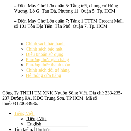
–
Điện Máy Chợ Lớn quận 5:
Tầng trệt, chung cư Hùng
Vương, Lô G, Tản Đà, Phường 11, Quận 5, Tp. HCM
–
Điện Máy Chợ Lớn quận 7:
Tầng 1 TTTM Crecent Mall,
số 101 Tôn Dật Tiên, Tân Phú, Quận 7, Tp. HCM
Chính sách bảo hành
Chính sách bảo mật
Điều khoản sử dụng
Phương thức giao hàng
Phương thức thanh toán
Chính sách đổi trả hàng
Hệ thống cửa hàng
Công Ty TNHH TM XNK
Nguồn Sống Việt
. Địa chỉ: 233-235-
237 Đường 9A, KDC Trung Sơn, TP.HCM. Mã số
thuế:
03120633936
.
Tiếng Việt
Tiếng Việt
English
Tìm kiếm: