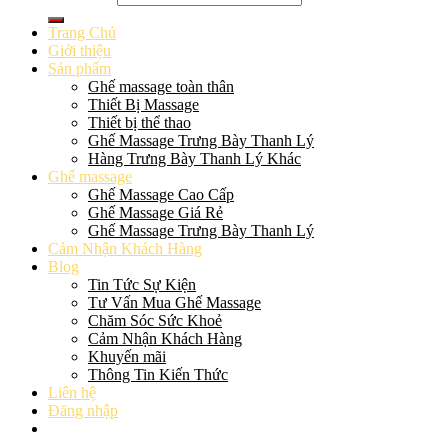
Trang Chủ
Giới thiệu
Sản phẩm
Ghế massage toàn thân
Thiết Bị Massage
Thiết bị thể thao
Ghế Massage Trưng Bày Thanh Lý
Hàng Trưng Bày Thanh Lý Khác
Ghế massage
Ghế Massage Cao Cấp
Ghế Massage Giá Rẻ
Ghế Massage Trưng Bày Thanh Lý
Cảm Nhận Khách Hàng
Blog
Tin Tức Sự Kiện
Tư Vấn Mua Ghế Massage
Chăm Sóc Sức Khoẻ
Cảm Nhận Khách Hàng
Khuyến mãi
Thông Tin Kiến Thức
Liên hệ
Đăng nhập