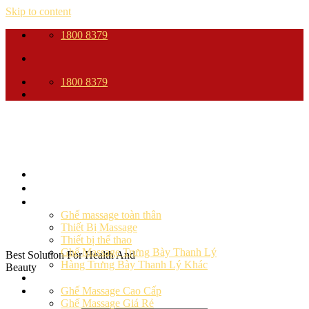
Skip to content
1800 8379
1800 8379
Trang Chủ
Giới thiệu
Sản phẩm
Ghế massage toàn thân
Thiết Bị Massage
Thiết bị thể thao
Ghế Massage Trưng Bày Thanh Lý
Best Solution For Health And
Hàng Trưng Bày Thanh Lý Khác
Beauty
Ghế massage
Ghế Massage Cao Cấp
Ghế Massage Giá Rẻ