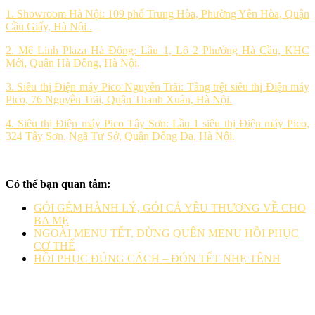
1. Showroom Hà Nội: 109 phố Trung Hòa, Phường Yên Hòa, Quận
Cầu Giấy, Hà Nội .
2. Mê Linh Plaza Hà Đông: Lầu 1, Lô 2 Phường Hà Cầu, KHC
Mới, Quận Hà Đông, Hà Nội.
3. Siêu thị Điện máy Pico Nguyễn Trãi: Tầng trệt siêu thị Điện máy
Pico, 76 Nguyễn Trãi, Quận Thanh Xuân, Hà Nội.
4. Siêu thị Điện máy Pico Tây Sơn: Lầu 1 siêu thị Điện máy Pico,
324 Tây Sơn, Ngã Tư Sở, Quận Đống Đa, Hà Nội.
Có thể bạn quan tâm:
GÓI GÉM HÀNH LÝ, GÓI CẢ YÊU THƯƠNG VỀ CHO
BA MẸ
NGOÀI MENU TẾT, ĐỪNG QUÊN MENU HỒI PHỤC
CƠ THỂ
HỒI PHỤC ĐÚNG CÁCH – ĐÓN TẾT NHẸ TÊNH