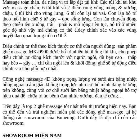
Massage toàn thân, đa năng vị trí lắp đặt túi khí: Các túi khí tại khu
vực massage chân, 6 túi khí và 2 điểm rung vùng mông & xương
chậu, 6 túi khi cho vùng lưng, 6 túi còn lại tại vai. Con lăn bố trí
theo mô hình chữ S từ gáy – dọc sống lưng. Con lăn chuyển động
theo chiều lên xuống, trái – phải & mở rộng liên tục, bố trí ở nhiều
góc độ nhờ vậy mà chúng có thể ấ,day chính xác vào các vùng
huyệt đạo quan trọng trên cơ thể.
Điều chỉnh tư thế theo kích thước cơ thể của người dùng: sản phẩm
ghế massage MK-9900 được bố trí nhiều hệ thống túi khí, cho phép
điều chỉnh tự động kích thước với người ngồi, dù bạn cao – thấp
hay béo – gầy … chỉ cần ngồi lên & khởi động, ghế sẽ tự động điều
chỉnh sao cho phù hợp nhất.
Công nghệ massage 4D không trọng lượng và sưởi ám bằng nhiệt
hồng ngoại: cảm giác không trọng lực như cơ thể mình đang lơ lửng
trên không, cùng với cơ chế sưởi ấm bằng nhiệt hồng ngoại hỗ trợ
hiệu quả để chữa trị ác bệnh đau nhức xương, đau tê cứng…
Trên đây là top 2 ghế massage tốt nhất trên thị trường hiện nay. Bạn
có thể đến và trải nghiệm miễn phí các dòng ghế massage tại hệ
thống các showroom của Buheung. Dưới đây là địa chỉ của các
showroom:
SHOWROOM MIỀN NAM