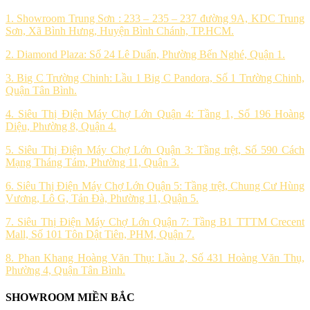
1. Showroom Trung Sơn : 233 – 235 – 237 đường 9A, KDC Trung
Sơn, Xã Bình Hưng, Huyện Bình Chánh, TP.HCM.
2. Diamond Plaza: Số 24 Lê Duẩn, Phường Bến Nghé, Quận 1.
3. Big C Trường Chinh: Lầu 1 Big C Pandora, Số 1 Trường Chinh,
Quận Tân Bình.
4. Siêu Thị Điện Máy Chợ Lớn Quận 4: Tầng 1, Số 196 Hoàng
Diệu, Phường 8, Quận 4.
5. Siêu Thị Điện Máy Chợ Lớn Quận 3: Tầng trệt, Số 590 Cách
Mạng Tháng Tám, Phường 11, Quận 3.
6. Siêu Thị Điện Máy Chợ Lớn Quận 5: Tầng trệt, Chung Cư Hùng
Vương, Lô G, Tản Đà, Phường 11, Quận 5.
7. Siêu Thị Điện Máy Chợ Lớn Quận 7: Tầng B1 TTTM Crecent
Mall, Số 101 Tôn Dật Tiên, PHM, Quận 7.
8. Phan Khang Hoàng Văn Thụ: Lầu 2, Số 431 Hoàng Văn Thụ,
Phường 4, Quận Tân Bình.
SHOWROOM MIỀN BẮC