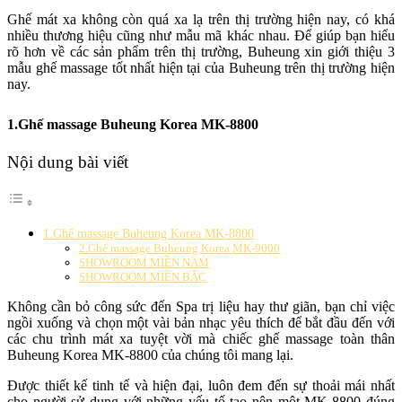
Ghế mát xa không còn quá xa lạ trên thị trường hiện nay, có khá
nhiều thương hiệu cũng như mẫu mã khác nhau. Để giúp bạn hiểu
rõ hơn về các sản phẩm trên thị trường, Buheung xin giới thiệu 3
mẫu ghế massage tốt nhất hiện tại của Buheung trên thị trường hiện
nay.
1.Ghế massage Buheung Korea MK-8800
Nội dung bài viết
1.Ghế massage Buheung Korea MK-8800
2.Ghế massage Buheung Korea MK-9000
SHOWROOM MIỀN NAM
SHOWROOM MIỀN BẮC
Không cần bỏ công sức đến Spa trị liệu hay thư giãn, bạn chỉ việc
ngồi xuống và chọn một vài bản nhạc yêu thích để bắt đầu đến với
các chu trình mát xa tuyệt vời mà chiếc ghế massage toàn thân
Buheung Korea MK-8800 của chúng tôi mang lại.
Được thiết kế tinh tế và hiện đại, luôn đem đến sự thoải mái nhất
cho người sử dụng với những yếu tố tạo nên một MK-8800 đúng