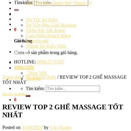
Tìm kiếm:
Ghế Massage Trưng Bày Thanh Lý
Cảm Nhận Khách Hàng
Blog
Tin Tức Sự Kiện
Tư Vấn Mua Ghế Massage
0
Chăm Sóc Sức Khoẻ
Cảm Nhận Khách Hàng
Khuyến mãi
Giỏ hàng
Thông Tin Kiến Thức
Liên hệ
Chưa có sản phẩm trong giỏ hàng.
HOTLINE:
0909.27.93.97
1800.8379
Tiếng Việt
Tiếng Việt
Trang chủ
/
Tin Tức Sự Kiện
/
REVIEW TOP 2 GHẾ MASSAGE
English
TỐT NHẤT
Tìm kiếm:
Tin Tức Sự Kiện
0
REVIEW TOP 2 GHẾ MASSAGE TỐT
NHẤT
Posted on
31/08/2020
by
Văn Hoàng