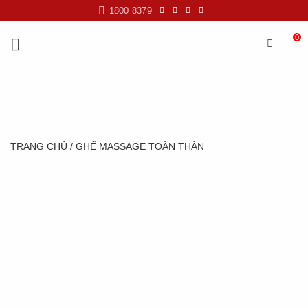
Skip
1800 8379
to
content
0
TRANG CHỦ
/
GHẾ MASSAGE TOÀN THÂN