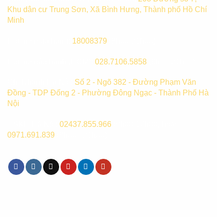
Khu dân cư Trung Sơn, Xã Bình Hưng, Thành phố Hồ Chí
Minh
Hotline mua hàng:
18008379
(8h00-21h00)
Hotline bảo hành (HCM):
028.7106.5858
(8h00-21h00)
Chi Nhánh Hà Nội:
Số 2 - Ngõ 382 - Đường Phạm Văn
Đồng - TDP Đống 2 - Phường Đông Ngạc - Thành Phố Hà
Nội
CSKH Hà Nội:
02437.855.966
(8h00-17h00) hoặc
0971.691.839
(8h00 - 21h00)