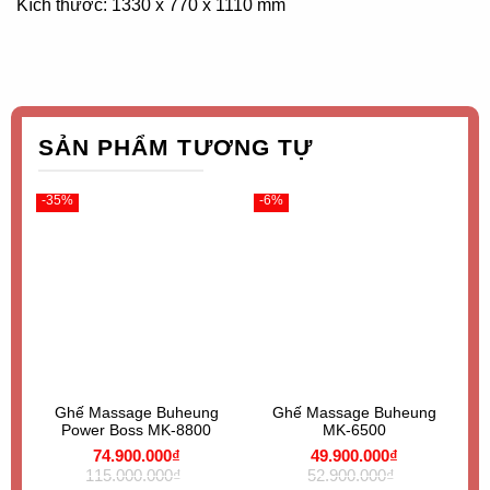
Kích thước: 1330 x 770 x 1110 mm
SẢN PHẨM TƯƠNG TỰ
-35%
-6%
-
Ghế Massage Buheung
Ghế Massage Buheung
Power Boss MK-8800
MK-6500
Giá
Giá
Giá
Giá
74.900.000
₫
49.900.000
₫
gốc
hiện
gốc
hiện
115.000.000
₫
52.900.000
₫
là:
tại
là:
tại