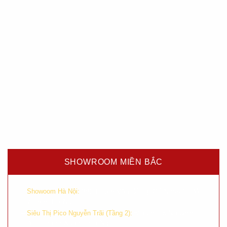
SHOWROOM MIỀN BẮC
–
382 Phạm Văn Đồng, Cổ Nhuế 2, Bắc
Showoom Hà Nội:
Từ Liêm, Hà Nội
–
Địa chỉ 76 Nguyễn
Siêu Thị Pico Nguyễn Trãi (Tầng 2):
Trãi – Thanh Xuân – Hà Nội