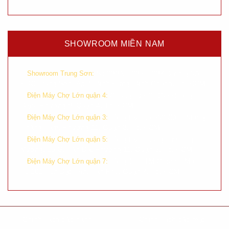
SHOWROOM MIỀN NAM
–
Số 233A – 235 – 237 Đường 9A,
Showroom Trung Sơn:
KDC Trung Sơn, Ấp 4, Bình Hưng, Bình Chánh, Tp. HCM
–
Chung cư H2, 196 Hoàng
Điện Máy Chợ Lớn quận 4:
Diệu, Phường 8, Quận 4, Tp. HCM
–
Tầng trệt, số 590 Cách Mạng
Điện Máy Chợ Lớn quận 3:
Tháng Tám, Phường 11, Quận 3, Tp. HCM
–
Tầng trệt, chung cư Hùng
Điện Máy Chợ Lớn quận 5:
Vương, Lô G, Tản Đà, Phường 11, Quận 5, Tp. HCM
–
Tầng 1 TTTM Crecent Mall,
Điện Máy Chợ Lớn quận 7:
số 101 Tôn Dật Tiên, Tân Phú, Quận 7, Tp. HCM
Chính sách bảo hành
Chính sách bảo mật