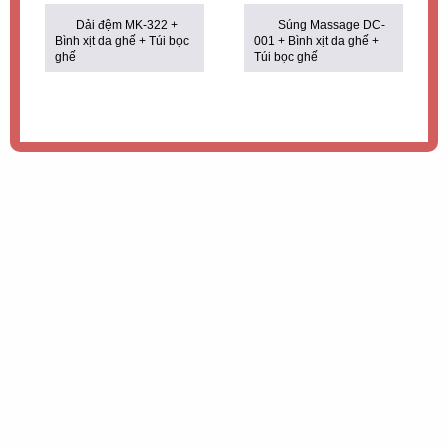
115.000.000₫.
là:
52.900.000₫.
là:
74.900.000₫.
49.900.000₫.
Dải đệm MK-322 +
Súng Massage DC-
Bình xịt da ghế + Túi bọc
001 + Bình xịt da ghế +
ghế
Túi bọc ghế