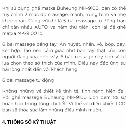
Khi sử dụng ghế matxa Buheung MK-9100, bạn có thể
tùy chỉnh 3 mức độ massage: mạnh, trung bình và nhẹ
khác nhau. Cùng với đó là 5 bài massage tự động bạn
chỉ cần nhấu AUTO và nằm thư giản, còn lại để ghế
matxa MK-9100 lo.
6 bài massage bằng tay: Ấn huyệt, nhấn, vỗ, bóp, day,
kết hợp. Tạo nên cảm giác như bàn tay thật của con
người đang xoa bóp vậy. 6 bài massage này bạn sẽ tự
lựa chọn theo sở thích của mình. Điều này đáp ứng sự
hài lòng nhất đến với khách hàng.
6 bài massage tự động
Không những về thiết kế tinh tế, tính năng hiện đại.
Với ghế massage Buheung MK-9100 luôn đem tới sự
hoàn hảo trong từng chi tiết. Vì thế với điều khiển LCD
bạn sẽ thỏa sức làm những điều mình muốn.
4. THÔNG SỐ KỸ THUẬT