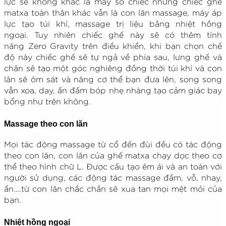
lực sẽ không khác là mấy so chiếc những chiếc ghế
matxa toàn thân khác vẫn là con lăn massage, máy áp
lực tạo túi khí, massage trị liệu bằng nhiệt hồng
ngoại. Tuy nhiên chiếc ghế này sẽ có thêm tính
năng Zero Gravity trên điều khiển, khi bạn chọn chế
độ này chiếc ghế sẽ tự ngả về phía sau, lưng ghế và
chân sẽ tạo một góc nghiêng đồng thời túi khí và con
lăn sẽ ôm sát và nâng cơ thể bạn đưa lên, song song
vẫn xoa, day, ấn đấm bóp nhẹ nhàng tạo cảm giác bay
bổng như trên không.
Massage theo con lăn
Mọi tác động massage từ cổ đến đùi đều có tác động
theo con lăn, con lăn của ghế matxa chạy dọc theo cơ
thể theo hình chữ L. Được cấu tạo êm ái và an toàn với
người sử dụng, các động tác massage đấm, vỗ, nhay,
ấn….từ con lăn chắc chắn sẽ xua tan mọi mệt mỏi của
bạn.
Nhiệt hồng ngoại