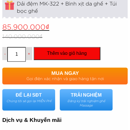
Dải đệm MK-322 + Bình xịt da ghế + Túi
bọc ghế
Giá
Giá
85.900.000
₫
gốc
hiện
là:
tại
140.000.000
₫
140.000.000₫.
là:
85.900.000₫.
Số lượng
Thêm vào giỏ hàng
MUA NGAY
Gọi điện xác nhận và giao hàng tận nơi
ĐỂ LẠI SĐT
TRẢI NGHIỆM
Chúng tôi sẽ gọi lại MIỄN PHÍ
Đăng ký trải nghiệm ghế
Massage
Dịch vụ & Khuyến mãi