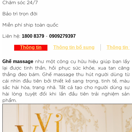
Chăm sóc 24/7
Bảo trì trọn đời
Miễn phí ship toàn quốc
1800 8379
0909279397
Liên hệ:
-
Thông tin
Thông tin bổ sung
Thông tin 
Ghế massage
như một công cụ hữu hiệu giúp bạn lấy
lại được tinh thần, hồi phục sức khỏe, xua tan căng
thẳng đeo bám. Ghế massage thu hút người dùng từ
cái nhìn đầu tiên bởi thiết kế sang trọng, tinh tế, màu
sắc hài hòa, trang nhã. Tất cả tạo cho người dùng sự
hài lòng tuyệt đối khi lần đầu tiên trải nghiệm sản
phẩm.