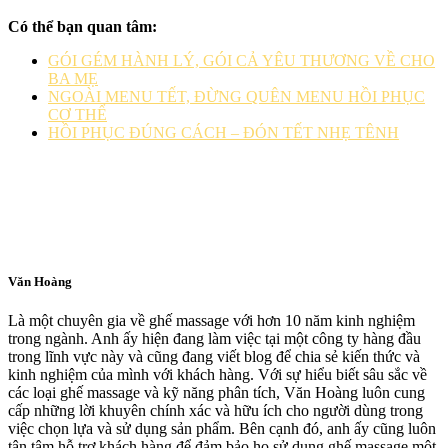
Có thể bạn quan tâm:
GÓI GÉM HÀNH LÝ, GÓI CẢ YÊU THƯƠNG VỀ CHO
BA MẸ
NGOÀI MENU TẾT, ĐỪNG QUÊN MENU HỒI PHỤC
CƠ THỂ
HỒI PHỤC ĐÚNG CÁCH – ĐÓN TẾT NHẸ TÊNH
Văn Hoàng
Là một chuyên gia về ghế massage với hơn 10 năm kinh nghiệm
trong ngành. Anh ấy hiện đang làm việc tại một công ty hàng đầu
trong lĩnh vực này và cũng đang viết blog để chia sẻ kiến thức và
kinh nghiệm của mình với khách hàng. Với sự hiểu biết sâu sắc về
các loại ghế massage và kỹ năng phân tích, Văn Hoàng luôn cung
cấp những lời khuyên chính xác và hữu ích cho người dùng trong
việc chọn lựa và sử dụng sản phẩm. Bên cạnh đó, anh ấy cũng luôn
tận tâm hỗ trợ khách hàng để đảm bảo họ sử dụng ghế massage một