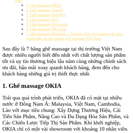
Nam
1. Ghế massage OKIA
2. Ghế massage Gintell
3. Ghế massage OGAWA
4. Ghế massage KLC
5. Ghế massage Kingsport
6. Ghế massage DR. Care
7. Ghế massage Buheung – Thương hiệu ghế massge đi cùng
người dân tại thị trường ghế massage Việt Nam
Sau đây là 7 hãng ghế massage tại thị trường Việt Nam
được nhiều người biết đến nhất với chất lượng sản phẩm
tốt và uy tín thương hiệu lâu năm cùng những chính sách
ưu đãi, hậu mãi xoay quanh khách hàng, đem đến cho
khách hàng những giá trị thiết thực nhất.
1. Ghế massage OKIA
Trải qua quá trình phát triển, OKIA đã có mặt tại nhiều
nước ở Đông Nam Á: Malaysia, Việt Nam, Cambodia,
Lào với mục tiêu chung: Xây Dựng Thương Hiệu, Cải
Tiến Sản Phẩm, Nâng Cao và Đa Dạng Hóa Sản Phẩm, và
Các Chiến Lược Tiếp Thị Sản Phẩm. Khi khởi nghiệp,
OKIA chỉ có một vài showroom với khoảng 10 nhân viên.