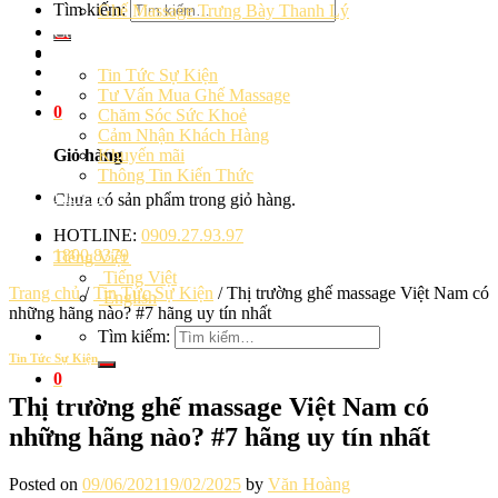
Tìm kiếm:
Ghế Massage Trưng Bày Thanh Lý
Cảm Nhận Khách Hàng
Blog
Tin Tức Sự Kiện
Tư Vấn Mua Ghế Massage
0
Chăm Sóc Sức Khoẻ
Cảm Nhận Khách Hàng
Khuyến mãi
Giỏ hàng
Thông Tin Kiến Thức
Liên hệ
Chưa có sản phẩm trong giỏ hàng.
HOTLINE:
0909.27.93.97
1800.8379
Tiếng Việt
Tiếng Việt
Trang chủ
/
Tin Tức Sự Kiện
/
Thị trường ghế massage Việt Nam có
English
những hãng nào? #7 hãng uy tín nhất
Tìm kiếm:
Tin Tức Sự Kiện
0
Thị trường ghế massage Việt Nam có
những hãng nào? #7 hãng uy tín nhất
Posted on
09/06/2021
19/02/2025
by
Văn Hoàng