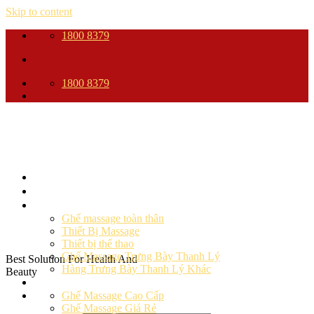
Skip to content
1800 8379
1800 8379
Trang Chủ
Giới thiệu
Sản phẩm
Ghế massage toàn thân
Thiết Bị Massage
Thiết bị thể thao
Ghế Massage Trưng Bày Thanh Lý
Best Solution For Health And
Hàng Trưng Bày Thanh Lý Khác
Beauty
Ghế massage
Ghế Massage Cao Cấp
Ghế Massage Giá Rẻ